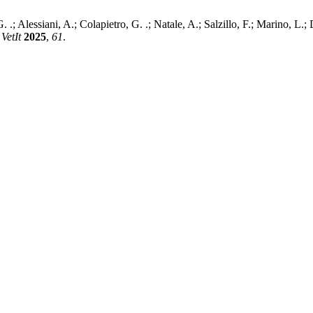
.; Alessiani, A.; Colapietro, G. .; Natale, A.; Salzillo, F.; Marino, L.;
.
VetIt
2025
,
61
.